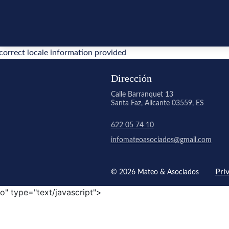
correct locale information provided
Dirección
Calle Barranquet 13
Santa Faz, Alicante 03559, ES
622 05 74 10
infomateoasociados@gmail.com
Pri
© 2026 Mateo & Asociados
o" type="text/javascript">