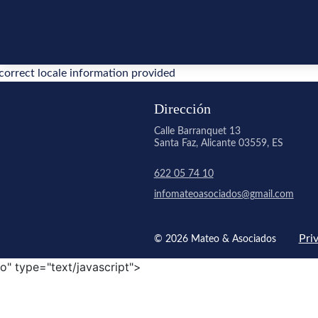
correct locale information provided
Dirección
Calle Barranquet 13
Santa Faz, Alicante 03559, ES
622 05 74 10
infomateoasociados@gmail.com
Pri
© 2026 Mateo & Asociados
o" type="text/javascript">